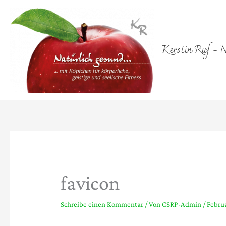
Zum
Inhalt
springen
Kerstin Ruf - N
favicon
Schreibe einen Kommentar
/ Von
CSRP-Admin
/
Februa